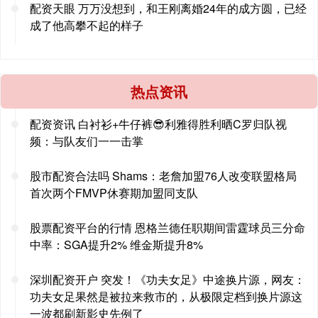
配资天眼 万万没想到，和王刚离婚24年的成方圆，已经
成了他高攀不起的样子
热点资讯
配资资讯 白衬衫+牛仔裤😎利雅得胜利晒C罗归队视
频：与队友们一一击掌
股市配资合法吗 Shams：老詹加盟76人改变联盟格局
首次两个FMVP休赛期加盟同支队
股票配资平台的行情 恩格兰德任职期间雷霆球员三分命
中率：SGA提升2% 维金斯提升8%
深圳配资开户 突发！《功夫女足》中途换片源，网友：
功夫女足果然是被拉来救市的，从极限定档到换片源这
一波都刷新影史先例了