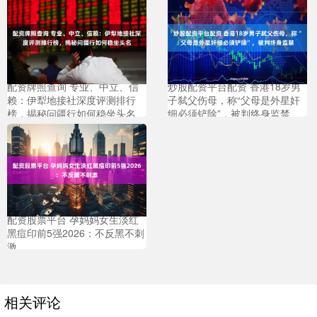
配资牌照查询 专业、中立、信
炒股配资平台配资 香港18岁男
赖：伊犁地接社深度评测排行
子弑父伤母，称“父母是外星奸
榜，揭秘问疆行如何稳坐头名
细必须铲除”，被判终身监禁
配资股票平台 孕妈妈女生淡红
黑痘印前5强2026：不反黑不刺
激
相关评论