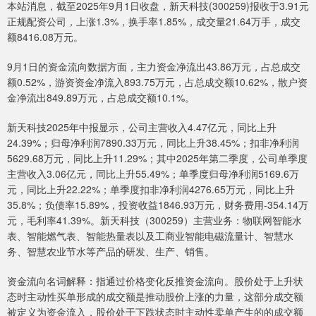
本站消息，截至2025年9月1日收盘，新天科技(300259)报收于3.91元
正规配资公司，上涨1.3%，换手率1.85%，成交量21.64万手，成交
额8416.08万元。
9月1日的资金流向数据方面，主力资金净流出43.86万元，占总成交
额0.52%，游资资金净流入893.75万元，占总成交额10.62%，散户资
金净流出849.89万元，占总成交额10.1%。
新天科技2025年中报显示，公司主营收入4.47亿元，同比上升
24.39%；归母净利润7890.33万元，同比上升38.45%；扣非净利润
5629.68万元，同比上升11.29%；其中2025年第二季度，公司单季度
主营收入3.06亿元，同比上升55.49%；单季度归母净利润5169.6万
元，同比上升22.22%；单季度扣非净利润4276.65万元，同比上升
35.8%；负债率15.89%，投资收益1846.93万元，财务费用-354.14万
元，毛利率41.39%。新天科技（300259）主营业务：物联网智能水
表、智能燃气表、智能热量表以及工商业智能电磁流量计、智慧水
务、智慧农业节水等产品的研发、生产、销售。
资金流向名词解释：指通过价格变化反推资金流向。股价处于上升状
态时主动性买单形成的成交额是推动股价上涨的力量，这部分成交额
被定义为资金流入，股价处于下跌状态时主动性卖单产生的的成交额