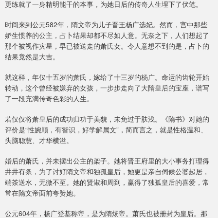
更练就了一身精明能干的本事，为她日后的传奇人生埋下了伏笔。
时间来到公元582年，隋文帝为儿子晋王杨广选妃。然而，宫中那些
娇生惯养的公主，占卜结果却都不尽如人意。无奈之下，人们想起了
那个被视作灾星，早已被送走的萧氏女。令人意想不到的是，占卜的
结果竟然是大吉。
就这样，年仅十五岁的萧氏，嫁给了十三岁的杨广。命运的齿轮开始
转动，这个曾经被嫌弃的女孩，一步步走向了大隋皇后的宝座，谱写
了一段充满传奇色彩的人生。
若仅仅将萧皇后的成功归功于美貌，未免过于肤浅。《隋书》对她的
评价是“性婉顺，有智识，好学解属文”，简而言之，就是性格温和、
头脑聪慧、才华横溢。
婚后的萧氏，并未摆出公主的架子。她将晋王府里的大小事务打理得
井井有条，为了讨好隋文帝和独孤皇后，她更是亲自伺候公婆起居，
端茶送水，无微不至。她的贤淑和周到，赢得了独孤皇后的喜爱，常
常在隋文帝面前夸赞她。
公元604年，杨广登基称帝，是为隋炀帝。萧氏也被册封为皇后。那