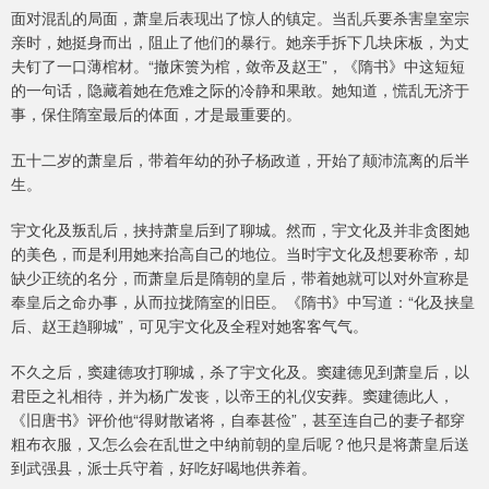
面对混乱的局面，萧皇后表现出了惊人的镇定。当乱兵要杀害皇室宗
亲时，她挺身而出，阻止了他们的暴行。她亲手拆下几块床板，为丈
夫钉了一口薄棺材。“撤床箦为棺，敛帝及赵王”，《隋书》中这短短
的一句话，隐藏着她在危难之际的冷静和果敢。她知道，慌乱无济于
事，保住隋室最后的体面，才是最重要的。
五十二岁的萧皇后，带着年幼的孙子杨政道，开始了颠沛流离的后半
生。
宇文化及叛乱后，挟持萧皇后到了聊城。然而，宇文化及并非贪图她
的美色，而是利用她来抬高自己的地位。当时宇文化及想要称帝，却
缺少正统的名分，而萧皇后是隋朝的皇后，带着她就可以对外宣称是
奉皇后之命办事，从而拉拢隋室的旧臣。《隋书》中写道：“化及挟皇
后、赵王趋聊城”，可见宇文化及全程对她客客气气。
不久之后，窦建德攻打聊城，杀了宇文化及。窦建德见到萧皇后，以
君臣之礼相待，并为杨广发丧，以帝王的礼仪安葬。窦建德此人，
《旧唐书》评价他“得财散诸将，自奉甚俭”，甚至连自己的妻子都穿
粗布衣服，又怎么会在乱世之中纳前朝的皇后呢？他只是将萧皇后送
到武强县，派士兵守着，好吃好喝地供养着。