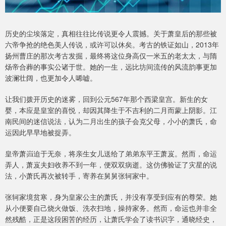
历史的尘埃落定，真相往往比传说更令人震撼。关于萧皇后的那些被
六帝争抢的绝色美人传说，或许可以休矣。考古的铁证如山，2013年
扬州曹庄的那次考古发掘，最终将这位身高仅一米五的老太太，与隋
炀帝合葬的事实公诸于世。她的一生，远比坊间流传的风流韵事更加
波澜壮阔，也更加令人唏嘘。
让我们拨开历史的迷雾，回到公元567年那个西梁皇宫。新生的女
婴，本应是皇室的喜悦，却因其降生于不吉利的二月而蒙上阴影。江
南民间的迷信说法，认为二月出生的孩子会克父母，小小的萧氏，命
运因此早早地被捉弄。
皇帝萧岿迫于无奈，将亲生女儿送给了弟弟东平王萧岌。然而，命运
弄人，萧岌夫妇收养不到一年，便双双病逝。这仿佛验证了灾星的说
法，小萧氏再次被转手，寄养在舅舅张轲家中。
张轲家境贫寒，身为皇家公主的萧氏，并没有享受到应有的尊荣。她
从小便要自己烧火做饭、洗衣扫地，操持家务。然而，命运也并非全
然残酷，正是这段困苦的经历，让萧氏学会了读书识字，通晓经史，