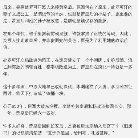
后来，突厥处罗可汗派人来接萧皇后。原因何在？原来，处罗可汗的
妻子义成公主，是隋炀帝的堂妹，也就是萧皇后的小姑子。更重要的
是，萧皇后和她的孙子杨政道，是前朝皇族仅存的血脉。
在那个年代，谁手里握着前朝皇族，谁就掌握了正统的筹码。因此，
突厥人接走萧皇后，并非贪图她的美色，而是为了利用她的政治价
值。
处罗可汗立杨政道为隋王，在定襄建立了一个小朝廷，史称后隋。流
亡到突厥的隋朝百姓，都奉杨政道为主。萧皇后在漠北一待就是十多
年。
这十多年里，中原大地早已改朝换代。李渊建立了大唐，李世民东征
西讨，将天下打造成了铁桶一块。
公元630年，唐军大破东突厥。李靖将萧皇后和杨政道接回长安。那
一年，萧皇后已经六十四岁。
许多人好奇，萧皇后回到长安后，是否被唐太宗纳入后宫了？《旧唐
书》的记载清清楚楚：“置于兴道里，给田宅，礼遇甚厚。”