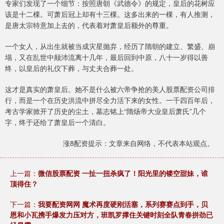
专家们发现了一个细节：按照唐朝《武德令》的规定，皇后的花树应
该是十二棵。可萧后冠上却有十三棵。这多出来的一棵，有人推测，
是唐太宗特意加上去的，代表着对萧皇后额外的尊重。
一个女人，从出生就被当成灾星抛弃，经历了隋朝的建立、繁盛、崩
塌，又在乱世中颠沛流离十几年，最后回到中原，八十一岁得以善
终，以皇后的礼仪下葬，与丈夫合葬一处。
这才是真实的萧皇后。她不是什么被六帝争抢的美人股票配资公司排
行，而是一个在历史洪流中拼尽全力活下来的女性。一千四百年后，
考古学家掀开了历史的尘土，墓志铭上“隋炀帝大业皇后萧氏”几个
字，终于还给了萧皇后一个清白。
涨8配资提示：文章来自网络，不代表本站观点。
上一篇：
微信股票配资 一扯一扭杀疯了！阳光里的镂空甜妹，谁
顶得住？
下一篇：
我要配资网网 魔术再度硬刚活塞，系列赛赛点到手，贝
恩和小瓦携手爆发力压对方，班凯罗撑住关键时刻全队青春拼劲已