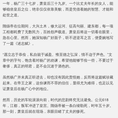
一年，杨广三十七岁，萧皇后三十九岁。一个比丈夫年长的女人，能
够稳坐皇后之位，绝非仅仅依靠美貌，而是凭借着她的智慧、才能和
处世之道。
隋炀帝在位期间，大兴土木，修大运河、征高句丽、建东都，每一项
工程都耗费了无数民力，百姓怨声载道。萧皇后将这一切看在眼里，
急在心里。然而，她深知杨广好面子，听不进逆耳之言，便委婉地写
了一篇《述志赋》。
“愿立志于恭俭，私自兢于诫盈。惟至德之弘深，情不迩于声色。”文
章中的字句，饱含着对杨广的劝谏，希望他能够节俭一些，不要过于
奢侈，真正的明君，是不会沉迷于酒色的。
虽然杨广并未真正听进去，却也没有因此责怪她，反而将这篇赋珍藏
起来。在帝王之家，这份谏而不罪的信任，显得尤为难得，也足以见
证萧皇后在杨广心中的地位。
然而，历史的车轮滚滚向前，时代的悲剧终究无法避免。公元618
年，江都，叛军冲进了皇宫。隋炀帝被一条白绫勒死，时年五十岁。
那一刻，萧皇后就在现场，亲眼目睹了丈夫的惨死。