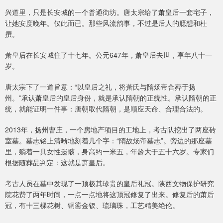
兴道里，只是长安城的一个普通街坊。唐太宗给了萧皇后一套宅子，
让她安度晚年。仅此而已。那些风流韵事，不过是后人的臆想和杜
撰。
萧皇后在长安城住了十七年。公元647年，萧皇后去世，享年八十一
岁。
唐太宗下了一道旨意：“以皇后之礼，将萧氏与隋炀帝合葬于扬
州。”承认萧皇后的皇后身份，就是承认隋朝的正统性。承认隋朝的正
统，就能证明一件事：唐朝取代隋朝，是顺应天命、合理合法的。
2013年，扬州曹庄，一个房地产项目的工地上，考古队挖出了两座砖
室墓。墓志铭上清晰地刻着几个字：“隋故炀帝墓志”。旁边的那座墓
里，躺着一具女性遗骸，身高约一米五，年龄大于五十六岁。专家们
根据随葬品判定：这就是萧皇后。
考古人员在墓中发现了一顶极其珍贵的皇后礼冠。陕西文物保护研究
院花费了两年时间，一点一点地将这顶冠修复了出来。修复后的萧后
冠，有十三棵花树、铜鎏金钗、琉璃珠，工艺精美绝伦。